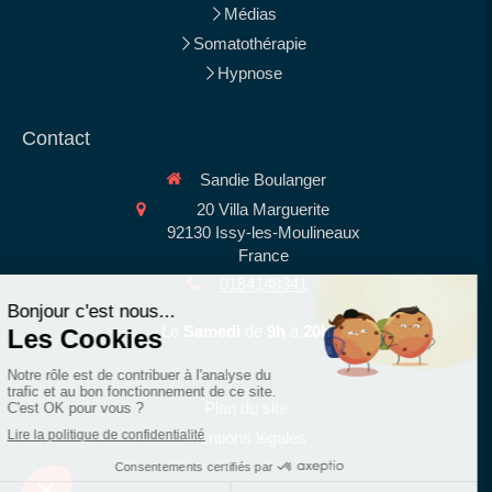
Médias
Somatothérapie
Hypnose
Contact
Sandie Boulanger
20 Villa Marguerite
92130
Issy-les-Moulineaux
France
0184148341
Le
Samedi
de
9h
à
20h
Plan du site
Mentions légales