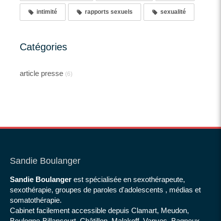
intimité
rapports sexuels
sexualité
Catégories
article presse
(6)
Sandie Boulanger
Sandie Boulanger
est spécialisée en sexothérapeute,
sexothérapie, groupes de paroles d'adolescents , médias et
somatothérapie.
Cabinet facilement accessible depuis Clamart, Meudon,
Boulogne-Billancourt, Châtillon, Malakoff, Vanves, Bagneux,